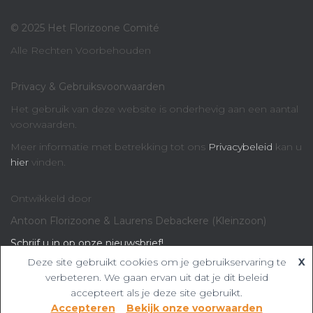
© 2025 Het Florizoone Comité
Alle Rechten Voorbehouden
Privacy & Gebruiksvoorwaarden
Het gebruik van deze website is onderhevig aan een aantal
voorwaarden.
Meer informatie met betrekking tot ons
Privacybeleid
kan u
hier
vinden.
Ontwikkeld door
Antoon Florizoone & Laurens Debackere (Kleinzoon)
Schrijf u in op onze nieuwsbrief!
Deze site gebruikt cookies om je gebruikservaring te
X
verbeteren. We gaan ervan uit dat je dit beleid
accepteert als je deze site gebruikt.
Accepteren
Bekijk onze voorwaarden
Hestia | Ontwikkeld door
ThemeIsle