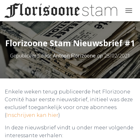
T
o
g
g
l
Florizoone Stam Nieuwsbrief #1
e
n
Gepubliceerd door
Antoon Florizoone
op
25/02/2021
a
v
i
g
a
t
Enkele weken terug publiceerde het Florizoone
i
e
Comité haar eerste nieuwsbrief, initieel was deze
exclusief toegankelijk voor onze abonnees.
(
Inschrijven kan hier
)
In deze nieuwsbrief vindt u onder meer volgende
interessante verhalen: