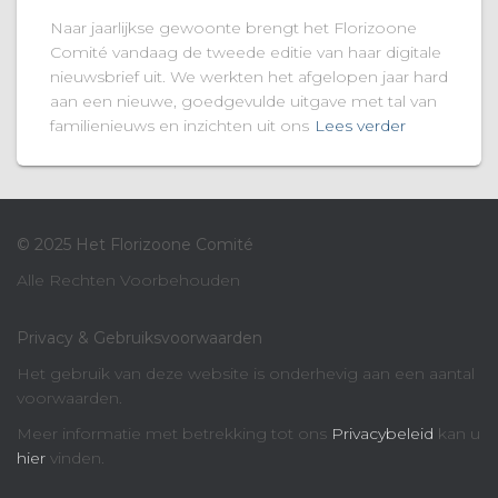
Naar jaarlijkse gewoonte brengt het Florizoone
Comité vandaag de tweede editie van haar digitale
nieuwsbrief uit. We werkten het afgelopen jaar hard
aan een nieuwe, goedgevulde uitgave met tal van
familienieuws en inzichten uit ons
Lees verder
© 2025 Het Florizoone Comité
Alle Rechten Voorbehouden
Privacy & Gebruiksvoorwaarden
Het gebruik van deze website is onderhevig aan een aantal
voorwaarden.
Meer informatie met betrekking tot ons
Privacybeleid
kan u
hier
vinden.