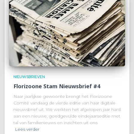
NIEUWSBRIEVEN
Florizoone Stam Nieuwsbrief #4
Naar jaarlijkse gewoonte brengt het Florizoone
Comité vandaag de vierde editie van haar digitale
nieuwsbrief uit. We werkten het afgelopen jaar hard
aan een nieuwe, goedgevulde eindejaarseditie met
tal van familienieuws en inzichten uit ons
Lees verder