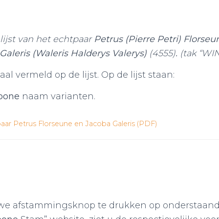
ijst van het echtpaar
Petrus (Pierre Petri)
Florseun
Galeris (Waleris Halderys Valerys)
(4555)
.
(tak “WI
al vermeld op de lijst. Op de lijst staan:
)oone
naam varianten.
ar Petrus Florseune en Jacoba Galeris (PDF)
uwe afstammingsknop te drukken op onderstaan