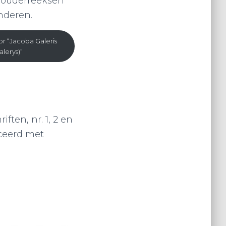
orouderreeksen
nderen.
r “Jacoba Galeris
alerys)”
ften, nr. 1, 2 en
uceerd met