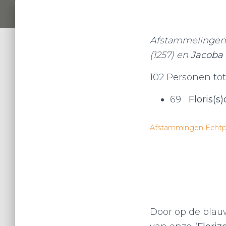
Afstammelingenl
(1257) en
Jacoba
102 Personen tota
69
Floris(s
Afstammingen Echtpa
Door op de bla