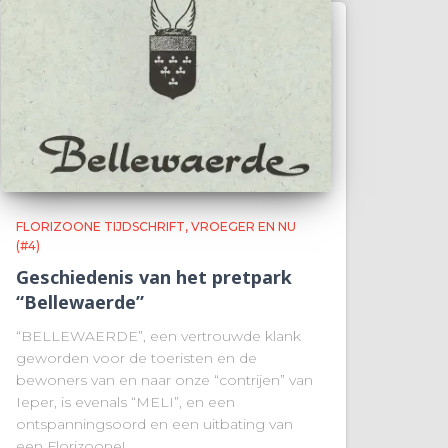
FLORIZOONE TIJDSCHRIFT, VROEGER EN NU
(#4)
Geschiedenis van het pretpark
“Bellewaerde”
“BELLEWAERDE”, een vertrouwde klank
geworden voor de toeristen en de
bewoners van en naar onze “contrijen” van
Ieper, is evenals “MELI”, en een
ontspanningsoord en een uitbating van
een Florizoone!