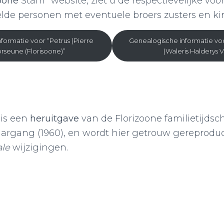
oone
Stam” website, ziet u de respectievelijke vo
de personen met eventuele broers zusters en ki
formatie voor “Petrus (Pierre
Genealogische informatie voo
lorseune (Florisoone)”
(Waleris Halderys V
is een
heruitgave
van de Florizoone familietijdschri
Jaargang (1960), en wordt hier getrouw gereprod
ale
wijzigingen.