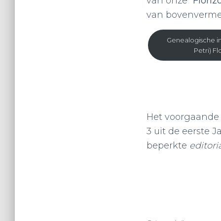
van onze “
Floriz
van bovenvermel
Genealogische in
Petri) F
Het voorgaande 
3 uit de eerste 
beperkte
editori