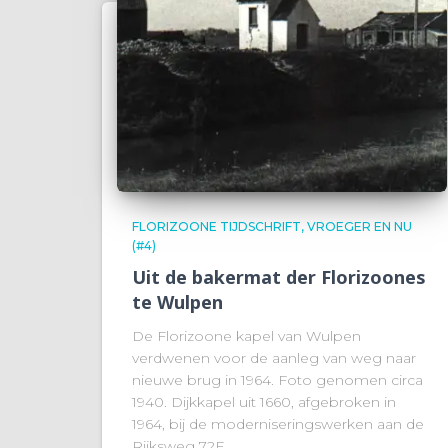
FLORIZOONE TIJDSCHRIFT, VROEGER EN NU
(#4)
Uit de bakermat der Florizoones
te Wulpen
De Florizoone kapel van Wulpen
verdwenen voor de aanleg van weg naar
nieuwe brug in 1964. Foto genomen circa
1940. Dijkkapel uit 1660, afgebroken in
1964, bij de moderniseringswerken aan de
Rijksweg 72E.