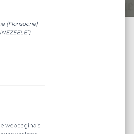
e (Florisoone)
NNEZEELE”)
de webpagina’s